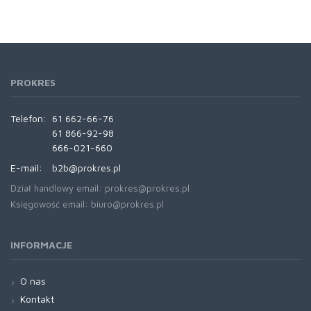
PROKRES
Telefon:
61 662-66-76
61 866-92-98
666-021-660
E-mail:
b2b@prokres.pl
Dział handlowy email: prokres@prokres.pl
Księgowość email: biuro@prokres.pl
INFORMACJE
O nas
Kontakt