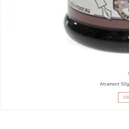
Atrament 50g
SZ