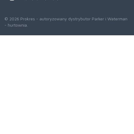
© 2026 Prokres - autoryzowany dystrybutor Parker i Waterman
- hurtownia.