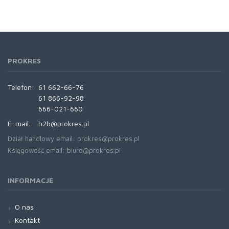
PROKRES
Telefon:
61 662-66-76
61 866-92-98
666-021-660
E-mail:
b2b@prokres.pl
Dział handlowy email: prokres@prokres.pl
Księgowość email: biuro@prokres.pl
INFORMACJE
O nas
Kontakt