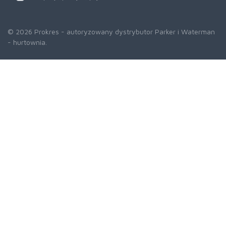
© 2026 Prokres - autoryzowany dystrybutor Parker i Waterman
- hurtownia.