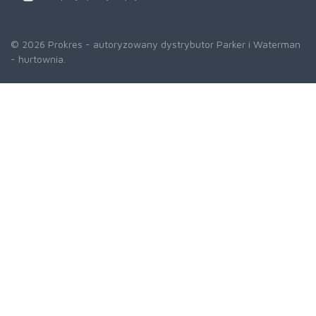
© 2026 Prokres - autoryzowany dystrybutor Parker i Waterman
- hurtownia.