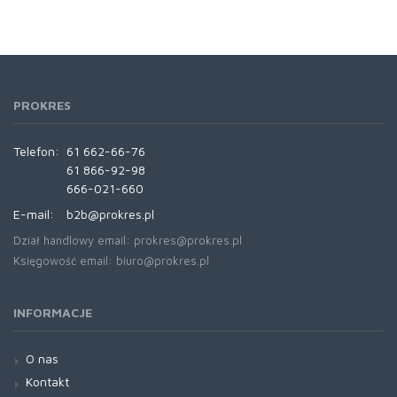
PROKRES
Telefon:
61 662-66-76
61 866-92-98
666-021-660
E-mail:
b2b@prokres.pl
Dział handlowy email: prokres@prokres.pl
Księgowość email: biuro@prokres.pl
INFORMACJE
O nas
Kontakt