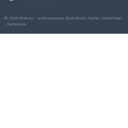
© 2026 Prokres - autoryzowany dystrybutor Parker i Waterman
- hurtownia.