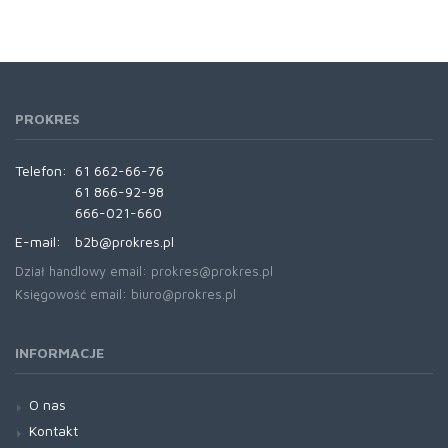
PROKRES
Telefon:
61 662-66-76
61 866-92-98
666-021-660
E-mail:
b2b@prokres.pl
Dział handlowy email: prokres@prokres.pl
Księgowość email: biuro@prokres.pl
INFORMACJE
O nas
Kontakt