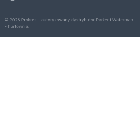
© 2026 Prokres - autoryzowany dystrybutor Parker i Waterman
- hurtownia.