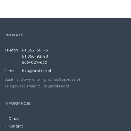
PROKRES
Telefon:
61 662-66-76
61 866-92-98
666-021-660
E-mail:
b2b@prokres.pl
Dział handlowy email: prokres@prokres.pl
Księgowość email: biuro@prokres.pl
INFORMACJE
O nas
Kontakt