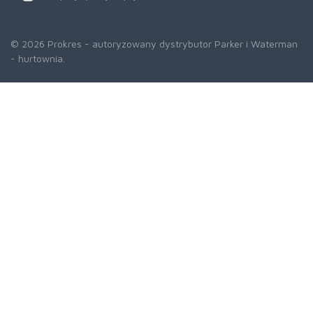
© 2026 Prokres - autoryzowany dystrybutor Parker i Waterman
- hurtownia.