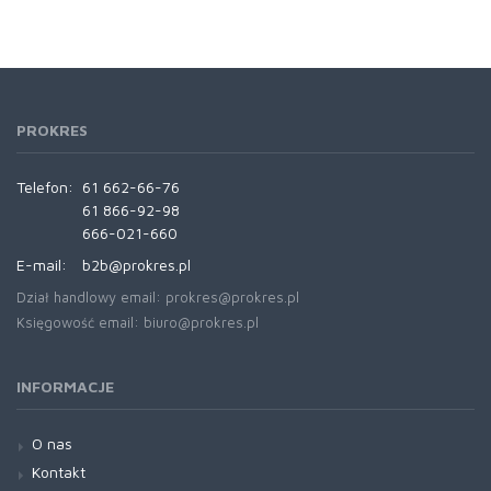
PROKRES
Telefon:
61 662-66-76
61 866-92-98
666-021-660
E-mail:
b2b@prokres.pl
Dział handlowy email: prokres@prokres.pl
Księgowość email: biuro@prokres.pl
INFORMACJE
O nas
Kontakt