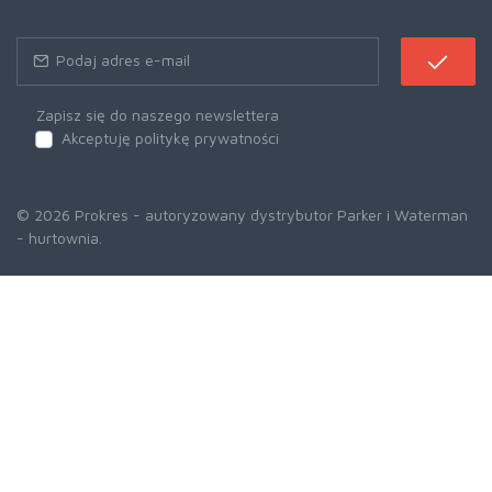
Zapisz się do naszego newslettera
Akceptuję politykę prywatności
© 2026 Prokres - autoryzowany dystrybutor Parker i Waterman
- hurtownia.