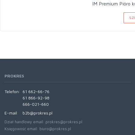
IM Premium Pióro
SZ
PROKRES
Telefon:
61 662-66-76
61 866-92-98
666-021-660
E-mail:
b2b@prokres.pl
Dział handlowy email: prokres@prokres.pl
Księgowość email: biuro@prokres.pl