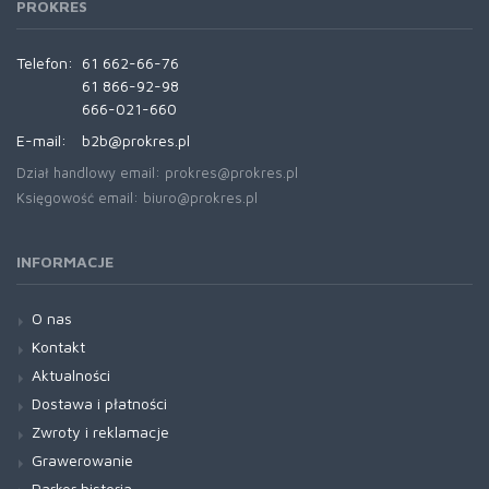
PROKRES
Telefon:
61 662-66-76
61 866-92-98
666-021-660
E-mail:
b2b@prokres.pl
Dział handlowy email: prokres@prokres.pl
Księgowość email: biuro@prokres.pl
INFORMACJE
O nas
Kontakt
Aktualności
Dostawa i płatności
Zwroty i reklamacje
Grawerowanie
Parker historia