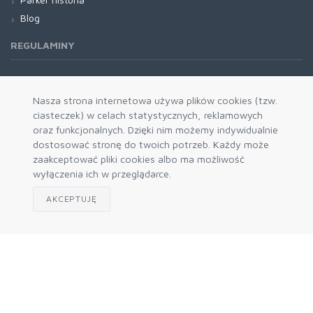
Blog
REGULAMINY
Regulamin RODO
Nasza strona internetowa używa plików cookies (tzw.
ciasteczek) w celach statystycznych, reklamowych
oraz funkcjonalnych. Dzięki nim możemy indywidualnie
dostosować stronę do twoich potrzeb. Każdy może
zaakceptować pliki cookies albo ma możliwość
wyłączenia ich w przeglądarce.
AKCEPTUJĘ
Zapisz się do naszego newslettera
Akceptuję politykę prywatności
© 2026 Prokres - autoryzowany dystrybutor Parker i Waterman
- hurtownia.