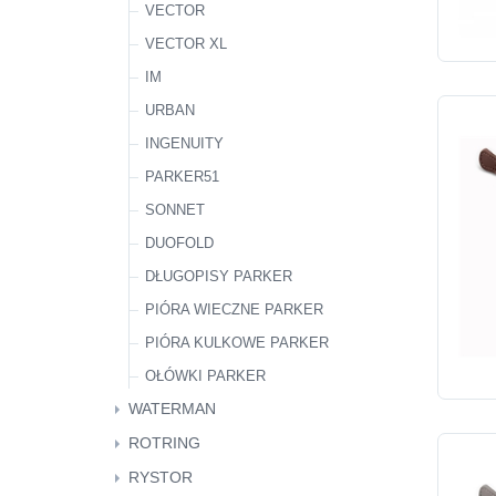
VECTOR
VECTOR XL
IM
URBAN
INGENUITY
PARKER51
SONNET
DUOFOLD
DŁUGOPISY PARKER
PIÓRA WIECZNE PARKER
PIÓRA KULKOWE PARKER
OŁÓWKI PARKER
WATERMAN
EKSPOZYTORY
ROTRING
IMPRESSION
CIENKOPISY
RYSTOR