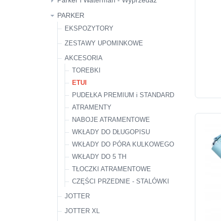
Parker i Waterman - Wyprzedaż
Rystor
Waterman
Waterman
PARKER
Parker
EKSPOZYTORY
ZESTAWY UPOMINKOWE
AKCESORIA
TOREBKI
ETUI
PUDEŁKA PREMIUM i STANDARD
ATRAMENTY
NABOJE ATRAMENTOWE
WKŁADY DO DŁUGOPISU
WKŁADY DO PÓRA KULKOWEGO
WKŁADY DO 5 TH
TŁOCZKI ATRAMENTOWE
CZĘŚCI PRZEDNIE - STALÓWKI
JOTTER
JOTTER XL