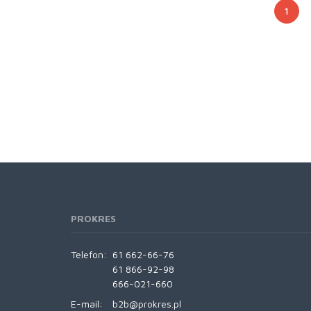
1
PROKRES
Telefon:
61 662-66-76
61 866-92-98
666-021-660
E-mail:
b2b@prokres.pl