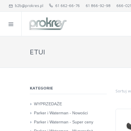
b2b@prokres.pl
61 662-66-76
61 866-92-98
666-02
ETUI
KATEGORIE
Sortuj 
WYPRZEDAŻE
karton kreatywny
Parker i Waterman - Nowości
pozostałe
Parker
Parker i Waterman - Super ceny
Quilling
Waterman
Parker