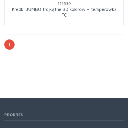
116530
Kredki JUMBO trójkątne 30 kolorów + temperówka
FC
1
PROKRES