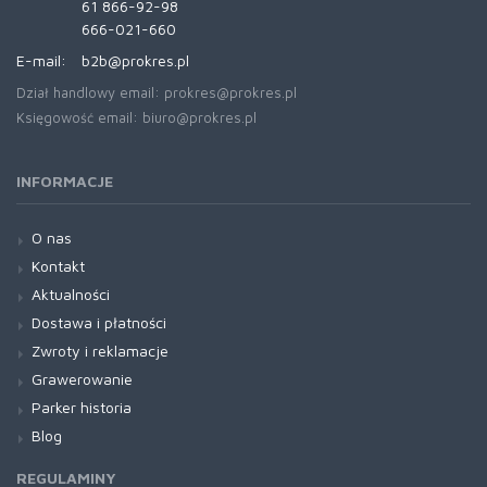
61 866-92-98
666-021-660
E-mail:
b2b@prokres.pl
Dział handlowy email: prokres@prokres.pl
Księgowość email: biuro@prokres.pl
INFORMACJE
O nas
Kontakt
Aktualności
Dostawa i płatności
Zwroty i reklamacje
Grawerowanie
Parker historia
Blog
REGULAMINY