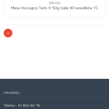
589150
Masa mocująca Tack-It 50g biała 90 kawałków FC
1
PROKRES
Telefon:
61 662-66-76