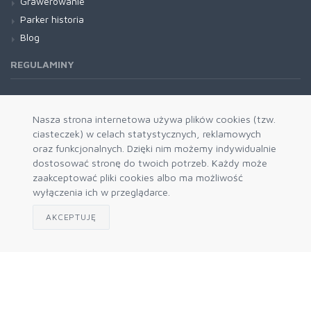
Grawerowanie
Parker historia
Blog
REGULAMINY
Regulamin RODO
Nasza strona internetowa używa plików cookies (tzw.
ciasteczek) w celach statystycznych, reklamowych
oraz funkcjonalnych. Dzięki nim możemy indywidualnie
dostosować stronę do twoich potrzeb. Każdy może
zaakceptować pliki cookies albo ma możliwość
wyłączenia ich w przeglądarce.
AKCEPTUJĘ
Zapisz się do naszego newslettera
Akceptuję politykę prywatności
© 2026 Prokres - autoryzowany dystrybutor Parker i Waterman
- hurtownia.