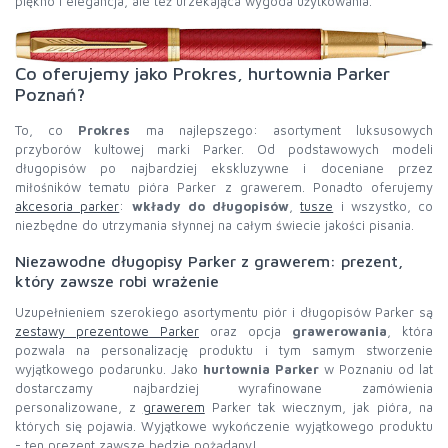
piękno i elegancja, ale też urzekająca wygoda użytkowania.
Co oferujemy jako Prokres, hurtownia Parker
Poznań?
To, co
Prokres
ma najlepszego: asortyment luksusowych
przyborów kultowej marki Parker. Od podstawowych modeli
długopisów po najbardziej ekskluzywne i doceniane przez
miłośników tematu pióra Parker z grawerem. Ponadto oferujemy
akcesoria parker
:
wkłady do długopisów
,
tusze
i wszystko, co
niezbędne do utrzymania słynnej na całym świecie jakości pisania.
Niezawodne długopisy Parker z grawerem: prezent,
który zawsze robi wrażenie
Uzupełnieniem szerokiego asortymentu piór i długopisów Parker są
zestawy prezentowe Parker
oraz opcja
grawerowania
, która
pozwala na personalizację produktu i tym samym stworzenie
wyjątkowego podarunku. Jako
hurtownia Parker
w Poznaniu od lat
dostarczamy najbardziej wyrafinowane zamówienia
personalizowane, z
grawerem
Parker tak wiecznym, jak pióra, na
których się pojawia. Wyjątkowe wykończenie wyjątkowego produktu
- ten prezent zawsze będzie pożądany!