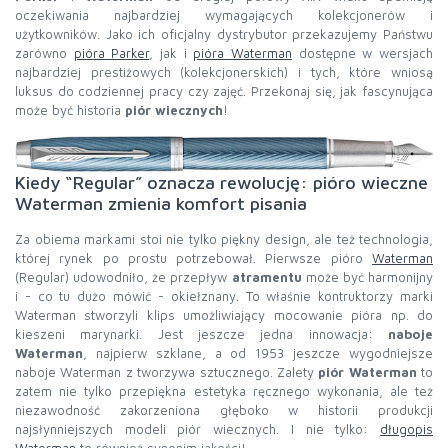
oczekiwania najbardziej wymagających kolekcjonerów i
użytkowników. Jako ich oficjalny dystrybutor przekazujemy Państwu
zarówno
pióra Parker
, jak i
pióra Waterman
dostępne w wersjach
najbardziej prestiżowych (kolekcjonerskich) i tych, które wniosą
luksus do codziennej pracy czy zajęć. Przekonaj się, jak fascynująca
może być historia
piór wiecznych
!
Kiedy “Regular” oznacza rewolucję: pióro wieczne
Waterman zmienia komfort pisania
Za obiema markami stoi nie tylko piękny design, ale też technologia,
której rynek po prostu potrzebował. Pierwsze pióro
Waterman
(Regular) udowodniło, że przepływ
atramentu
może być harmonijny
i - co tu dużo mówić - okiełznany. To właśnie kontruktorzy marki
Waterman stworzyli klips umożliwiający mocowanie pióra np. do
kieszeni marynarki. Jest jeszcze jedna innowacja:
naboje
Waterman
, najpierw szklane, a od 1953 jeszcze wygodniejsze
naboje Waterman z tworzywa sztucznego. Zalety
piór Waterman
to
zatem nie tylko przepiękna estetyka ręcznego wykonania, ale też
niezawodność zakorzeniona głęboko w historii produkcji
najsłynniejszych modeli piór wiecznych. I nie tylko:
długopis