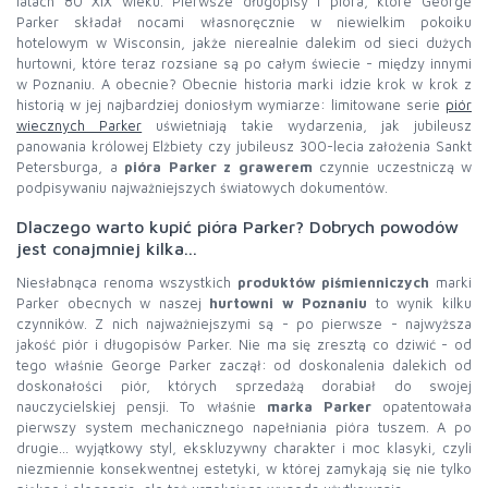
latach 80 XIX wieku. Pierwsze długopisy i pióra, które George
Parker składał nocami własnoręcznie w niewielkim pokoiku
hotelowym w Wisconsin, jakże nierealnie dalekim od sieci dużych
hurtowni, które teraz rozsiane są po całym świecie - między innymi
w Poznaniu. A obecnie? Obecnie historia marki idzie krok w krok z
historią w jej najbardziej doniosłym wymiarze: limitowane serie
piór
wiecznych Parker
uświetniają takie wydarzenia, jak jubileusz
panowania królowej Elżbiety czy jubileusz 300-lecia założenia Sankt
Petersburga, a
pióra Parker z grawerem
czynnie uczestniczą w
podpisywaniu najważniejszych światowych dokumentów.
Dlaczego warto kupić pióra Parker? Dobrych powodów
jest conajmniej kilka...
Niesłabnąca renoma wszystkich
produktów piśmienniczych
marki
Parker obecnych w naszej
hurtowni w Poznaniu
to wynik kilku
czynników. Z nich najważniejszymi są - po pierwsze - najwyższa
jakość piór i długopisów Parker. Nie ma się zresztą co dziwić - od
tego właśnie George Parker zaczął: od doskonalenia dalekich od
doskonałości piór, których sprzedażą dorabiał do swojej
nauczycielskiej pensji. To właśnie
marka Parker
opatentowała
pierwszy system mechanicznego napełniania pióra tuszem. A po
drugie… wyjątkowy styl, ekskluzywny charakter i moc klasyki, czyli
niezmiennie konsekwentnej estetyki, w której zamykają się nie tylko