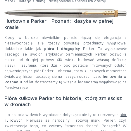
marek. Dlatego z dumą udostępniamy Państwu ich ofertę!
Hurtownia Parker - Poznań: klasyka w pełnej
krasie
Kiedy w bardzo niewielkim punkcie łączą się elegancja z
niezawodnością, siłą rzeczy powstają przedmioty wyjątkowe;
dokładnie takie jak
pióra i długopisy
Parker. Ta wyjątkowość
każdego ze swoich artykułów piśmienniczych Parker pozwoliła
marce od drugiej połowy XIX wieku budować własną definicję
klasyki i zaufania, która dziś - pod postacią limitowanych odsłon
najważniejszych piór Parker - obecna jest w kluczowych momentach
światowej historii toczącej się na naszych oczach. Jako
hurtownia w
Poznaniu
od lat dostarczamy tę właśnie legendarną wyjątkowość na
Państwa ręce!
Pióra kulkowe Parker to historia, którą zmieścisz
w dłoniach
I to historia w dwóch wymiarach dotycząca nie tylko rzeczonych
piór
kulkowych
. Pierwszą są narodziny i rozwój marki Parker, czyli
kwintesencja tego, co zwiemy “american dream”. Początek? W