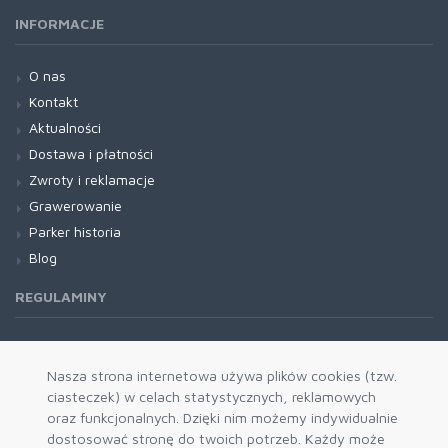
INFORMACJE
O nas
Kontakt
Aktualności
Dostawa i płatności
Zwroty i reklamacje
Grawerowanie
Parker historia
Blog
REGULAMINY
Regulamin RODO
Nasza strona internetowa używa plików cookies (tzw.
ciasteczek) w celach statystycznych, reklamowych
oraz funkcjonalnych. Dzięki nim możemy indywidualnie
dostosować stronę do twoich potrzeb. Każdy może