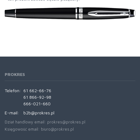
PROKRES
Telefon:
61 662-66-76
61 866-92-98
666-021-660
E-mail:
b2b@prokres.pl
Dział handlowy email: prokres@prokres.pl
Księgowość email: biuro@prokres.pl