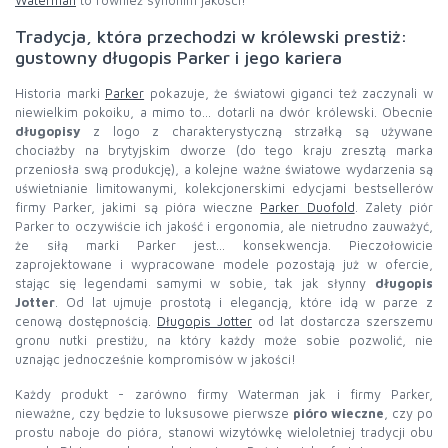
Waterman
to również synonim jakości!
Tradycja, która przechodzi w królewski prestiż:
gustowny długopis Parker i jego kariera
Historia marki
Parker
pokazuje, że światowi giganci też zaczynali w
niewielkim pokoiku, a mimo to… dotarli na dwór królewski. Obecnie
długopisy
z logo z charakterystyczną strzałką są używane
chociażby na brytyjskim dworze (do tego kraju zresztą marka
przeniosła swą produkcję), a kolejne ważne światowe wydarzenia są
uświetnianie limitowanymi, kolekcjonerskimi edycjami bestsellerów
firmy Parker, jakimi są pióra wieczne
Parker Duofold
. Zalety piór
Parker to oczywiście ich jakość i ergonomia, ale nietrudno zauważyć,
że siłą marki Parker jest… konsekwencja. Pieczołowicie
zaprojektowane i wypracowane modele pozostają już w ofercie,
stając się legendami samymi w sobie, tak jak słynny
długopis
Jotter
. Od lat ujmuje prostotą i elegancją, które idą w parze z
cenową dostępnością.
Długopis Jotter
od lat dostarcza szerszemu
gronu nutki prestiżu, na który każdy może sobie pozwolić, nie
uznając jednocześnie kompromisów w jakości!
Każdy produkt - zarówno firmy Waterman jak i firmy Parker,
nieważne, czy będzie to luksusowe pierwsze
pióro wieczne
, czy po
prostu naboje do pióra, stanowi wizytówkę wieloletniej tradycji obu