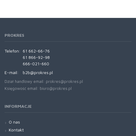
PROKRES
Telefon:
61 662-66-76
61 866-92-98
666-021-660
E-mail:
b2b@prokres.pl
Dział handlowy email: prokres@prokres.pl
Księgowość email: biuro@prokres.pl
INFORMACJE
O nas
Kontakt