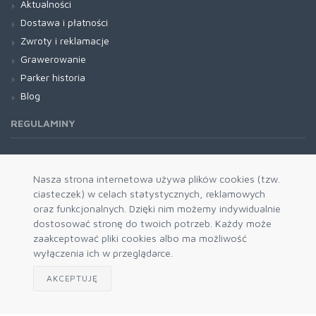
Aktualności
Dostawa i płatności
Zwroty i reklamacje
Grawerowanie
Parker historia
Blog
REGULAMINY
Regulamin RODO
Nasza strona internetowa używa plików cookies (tzw.
ciasteczek) w celach statystycznych, reklamowych
oraz funkcjonalnych. Dzięki nim możemy indywidualnie
dostosować stronę do twoich potrzeb. Każdy może
zaakceptować pliki cookies albo ma możliwość
wyłączenia ich w przeglądarce.
AKCEPTUJĘ
Zapisz się do naszego newslettera
Akceptuję politykę prywatności