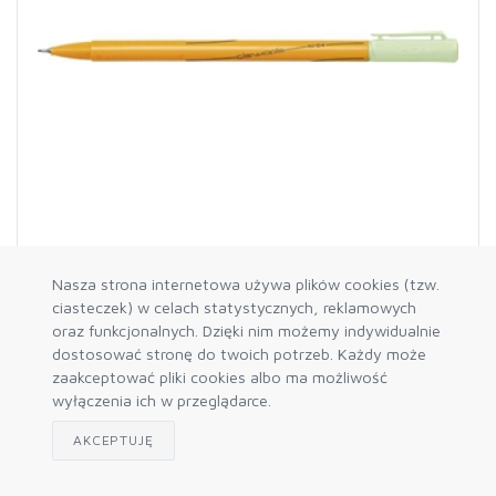
403041
Nasza strona internetowa używa plików cookies (tzw.
Cienkopis RC-04 17 groszkowy 0.4mm Rystor
ciasteczek) w celach statystycznych, reklamowych
oraz funkcjonalnych. Dzięki nim możemy indywidualnie
dostosować stronę do twoich potrzeb. Każdy może
zaakceptować pliki cookies albo ma możliwość
wyłączenia ich w przeglądarce.
AKCEPTUJĘ