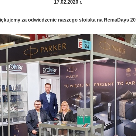
17.02.2020 r.
iękujemy za odwiedzenie naszego stoiska na RemaDays 20