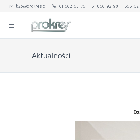
b2b@prokres.pl
61 662-66-76
61 866-92-98
666-02
Aktualności
Dz