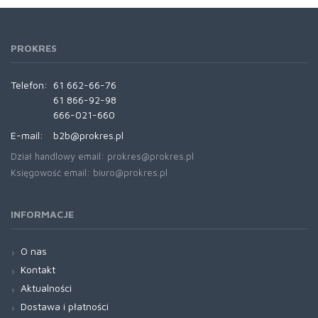
PROKRES
Telefon:
61 662-66-76
61 866-92-98
666-021-660
E-mail:
b2b@prokres.pl
Dział handlowy email: prokres@prokres.pl
Księgowość email: biuro@prokres.pl
INFORMACJE
O nas
Kontakt
Aktualności
Dostawa i płatności