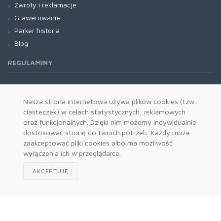
Zwroty i reklamacje
Grawerowanie
Parker historia
Blog
REGULAMINY
Regulamin RODO
Nasza strona internetowa używa plików cookies (tzw.
ciasteczek) w celach statystycznych, reklamowych
oraz funkcjonalnych. Dzięki nim możemy indywidualnie
dostosować stronę do twoich potrzeb. Każdy może
zaakceptować pliki cookies albo ma możliwość
wyłączenia ich w przeglądarce.
AKCEPTUJĘ
Zapisz się do naszego newslettera
Akceptuję politykę prywatności