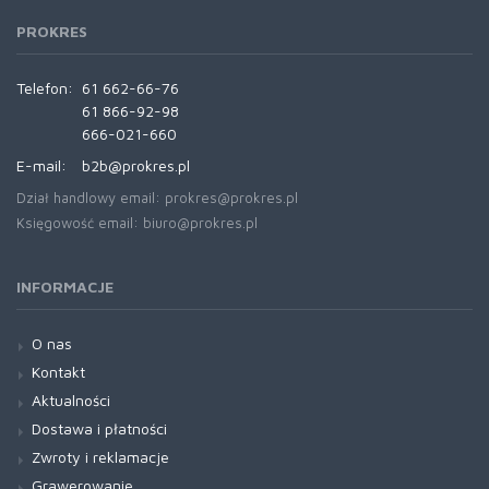
PROKRES
Telefon:
61 662-66-76
61 866-92-98
666-021-660
E-mail:
b2b@prokres.pl
Dział handlowy email: prokres@prokres.pl
Księgowość email: biuro@prokres.pl
INFORMACJE
O nas
Kontakt
Aktualności
Dostawa i płatności
Zwroty i reklamacje
Grawerowanie