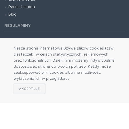
Parker historia
Blog
REGULAMINY
Regulamin RODO
Nasza strona internetowa używa plików cookies (tzw.
ciasteczek) w celach statystycznych, reklamowych
oraz funkcjonalnych. Dzięki nim możemy indywidualnie
dostosować stronę do twoich potrzeb. Każdy może
zaakceptować pliki cookies albo ma możliwość
wyłączenia ich w przeglądarce.
AKCEPTUJĘ
Zapisz się do naszego newslettera
Akceptuję politykę prywatności
© 2026 Prokres - autoryzowany dystrybutor Parker i Waterman
- hurtownia.