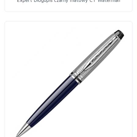
Expert Długopis czarny matowy CT Waterman