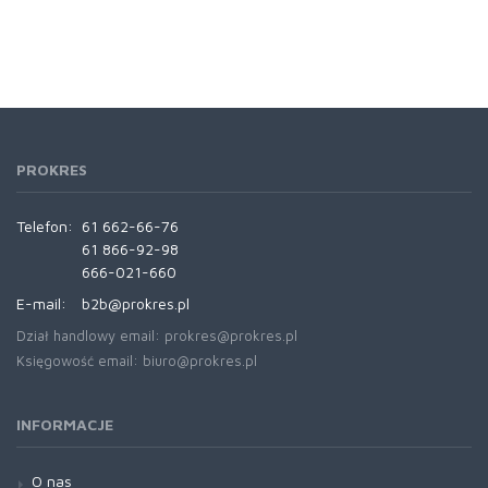
PROKRES
Telefon:
61 662-66-76
61 866-92-98
666-021-660
E-mail:
b2b@prokres.pl
Dział handlowy email: prokres@prokres.pl
Księgowość email: biuro@prokres.pl
INFORMACJE
O nas