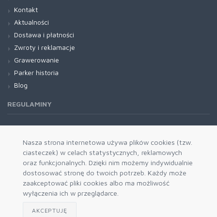
Kontakt
Aktualności
Dostawa i płatności
Zwroty i reklamacje
Grawerowanie
Parker historia
Blog
REGULAMINY
Regulamin RODO
Nasza strona internetowa używa plików cookies (tzw.
ciasteczek) w celach statystycznych, reklamowych
oraz funkcjonalnych. Dzięki nim możemy indywidualnie
dostosować stronę do twoich potrzeb. Każdy może
zaakceptować pliki cookies albo ma możliwość
wyłączenia ich w przeglądarce.
AKCEPTUJĘ