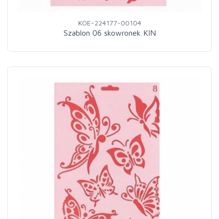
KOE-224177-00104
Szablon 06 skowronek KIN