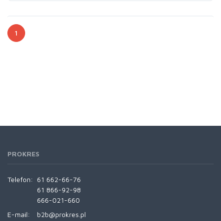
1
PROKRES
Telefon:
61 662-66-76
61 866-92-98
666-021-660
E-mail:
b2b@prokres.pl