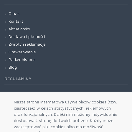
O nas
Kontakt
Aktualności
Dostawa i płatności
Zwroty i reklamacje
Grawerowanie
Parker historia
Blog
REGULAMINY
Regulamin RODO
Nasza strona internetowa używa plików cookies (tzw.
ciasteczek) w celach statystycznych, reklamowych
oraz funkcjonalnych. Dzięki nim możemy indywidualnie
dostosować stronę do twoich potrzeb. Każdy może
zaakceptować pliki cookies albo ma możliwość