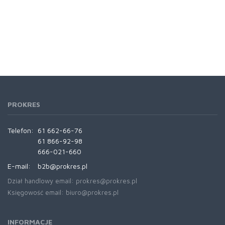
PROKRES
Telefon:
61 662-66-76
61 866-92-98
666-021-660
E-mail:
b2b@prokres.pl
Dział handlowy email: prokres@prokres.pl
Księgowość email: biuro@prokres.pl
INFORMACJE