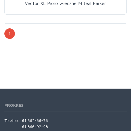
Vector XL Pióro wieczne M teal Parker
1
PROKRES
Telefon:
61 662-66-76
61 866-92-98