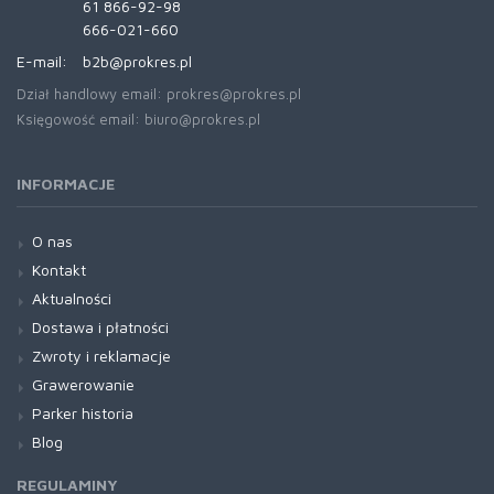
61 866-92-98
666-021-660
E-mail:
b2b@prokres.pl
Dział handlowy email: prokres@prokres.pl
Księgowość email: biuro@prokres.pl
INFORMACJE
O nas
Kontakt
Aktualności
Dostawa i płatności
Zwroty i reklamacje
Grawerowanie
Parker historia
Blog
REGULAMINY