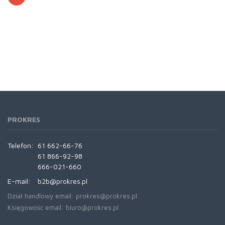
PROKRES
Telefon:
61 662-66-76
61 866-92-98
666-021-660
E-mail:
b2b@prokres.pl
Dział handlowy email: prokres@prokres.pl
Księgowość email: biuro@prokres.pl