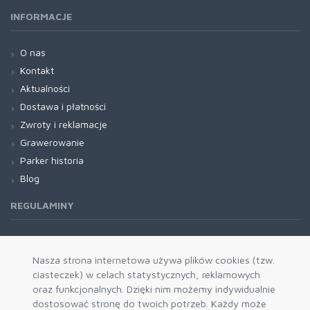
INFORMACJE
O nas
Kontakt
Aktualności
Dostawa i płatności
Zwroty i reklamacje
Grawerowanie
Parker historia
Blog
REGULAMINY
Regulamin RODO
Nasza strona internetowa używa plików cookies (tzw.
ciasteczek) w celach statystycznych, reklamowych
oraz funkcjonalnych. Dzięki nim możemy indywidualnie
dostosować stronę do twoich potrzeb. Każdy może