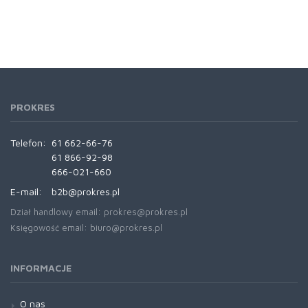
PROKRES
Telefon:
61 662-66-76
61 866-92-98
666-021-660
E-mail:
b2b@prokres.pl
Dział handlowy email: prokres@prokres.pl
Księgowość email: biuro@prokres.pl
INFORMACJE
O nas