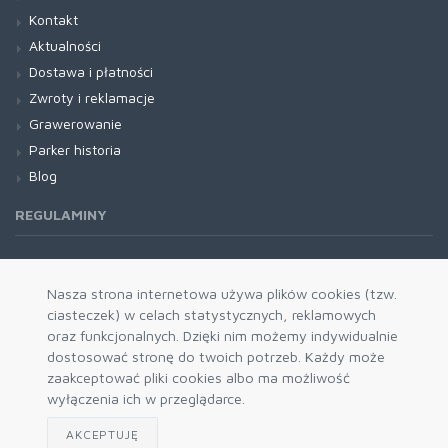
Kontakt
Aktualności
Dostawa i płatności
Zwroty i reklamacje
Grawerowanie
Parker historia
Blog
REGULAMINY
Regulamin RODO
Nasza strona internetowa używa plików cookies (tzw.
ciasteczek) w celach statystycznych, reklamowych
oraz funkcjonalnych. Dzięki nim możemy indywidualnie
dostosować stronę do twoich potrzeb. Każdy może
zaakceptować pliki cookies albo ma możliwość
wyłączenia ich w przeglądarce.
AKCEPTUJĘ