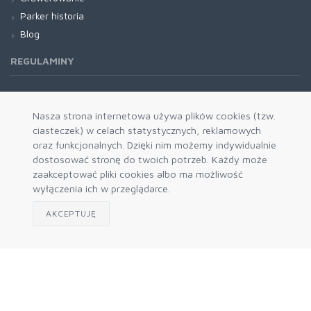
Parker historia
Blog
REGULAMINY
Regulamin RODO
Nasza strona internetowa używa plików cookies (tzw.
ciasteczek) w celach statystycznych, reklamowych
oraz funkcjonalnych. Dzięki nim możemy indywidualnie
dostosować stronę do twoich potrzeb. Każdy może
zaakceptować pliki cookies albo ma możliwość
wyłączenia ich w przeglądarce.
AKCEPTUJĘ
Zapisz się do naszego newslettera
Akceptuję politykę prywatności
© 2026 Prokres - autoryzowany dystrybutor Parker i Waterman
- hurtownia.