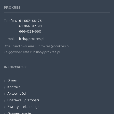
PROKRES
Telefon:
61 662-66-76
61 866-92-98
666-021-660
E-mail:
b2b@prokres.pl
Dział handlowy email: prokres@prokres.pl
Księgowość email: biuro@prokres.pl
INFORMACJE
O nas
Kontakt
Aktualności
Dostawa i płatności
Zwroty i reklamacje
Grawerowanie