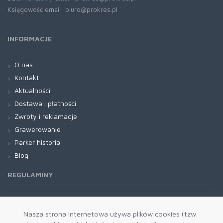
Księgowość email: biuro@prokres.pl
INFORMACJE
O nas
Kontakt
Aktualności
Dostawa i płatności
Zwroty i reklamacje
Grawerowanie
Parker historia
Blog
REGULAMINY
Regulamin RODO
Nasza strona internetowa używa plików cookies (tzw.