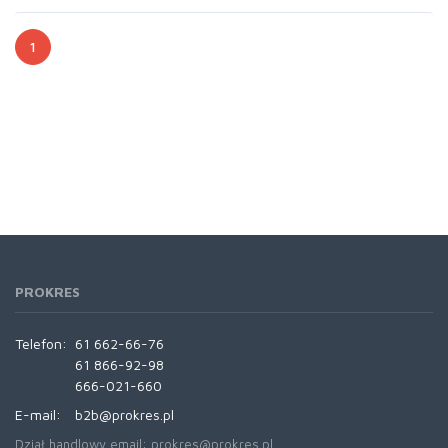
1
PROKRES
Telefon:
61 662-66-76
61 866-92-98
666-021-660
E-mail:
b2b@prokres.pl
Dział handlowy email: prokres@prokres.pl