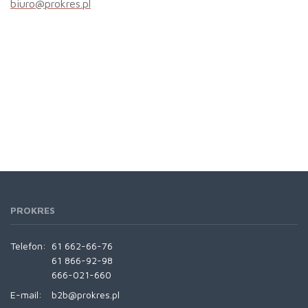
biuro@prokres.pl
PROKRES
Telefon:
61 662-66-76
61 866-92-98
666-021-660
E-mail:
b2b@prokres.pl