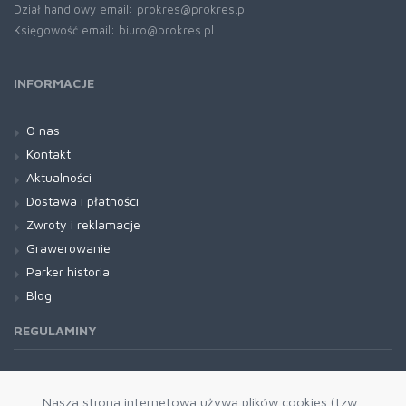
Dział handlowy email: prokres@prokres.pl
Księgowość email: biuro@prokres.pl
INFORMACJE
O nas
Kontakt
Aktualności
Dostawa i płatności
Zwroty i reklamacje
Grawerowanie
Parker historia
Blog
REGULAMINY
Regulamin RODO
Nasza strona internetowa używa plików cookies (tzw.