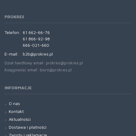
PROKRES
Telefon:
61 662-66-76
61 866-92-98
666-021-660
E-mail:
b2b@prokres.pl
Dział handlowy email: prokres@prokres.pl
Księgowość email: biuro@prokres.pl
INFORMACJE
O nas
Kontakt
Aktualności
Dostawa i płatności
Zwroty i reklamacje