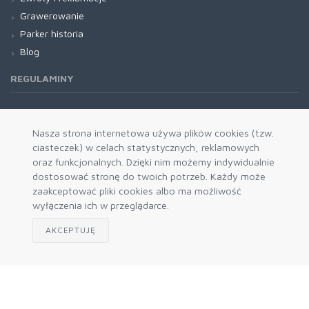
Grawerowanie
Parker historia
Blog
REGULAMINY
Regulamin RODO
Nasza strona internetowa używa plików cookies (tzw.
ciasteczek) w celach statystycznych, reklamowych
oraz funkcjonalnych. Dzięki nim możemy indywidualnie
dostosować stronę do twoich potrzeb. Każdy może
zaakceptować pliki cookies albo ma możliwość
wyłączenia ich w przeglądarce.
AKCEPTUJĘ
Zapisz się do naszego newslettera
Akceptuję politykę prywatności
© 2026 Prokres - autoryzowany dystrybutor Parker i Waterman