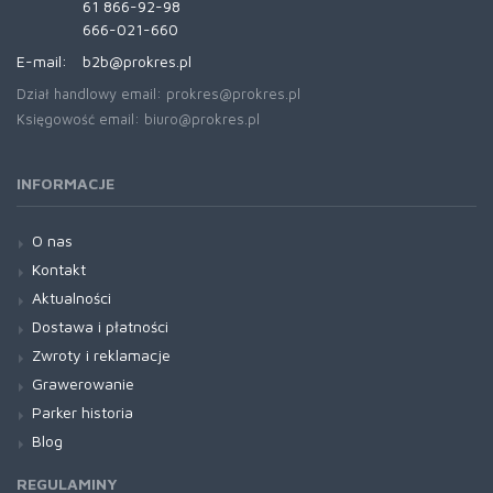
61 866-92-98
666-021-660
E-mail:
b2b@prokres.pl
Dział handlowy email: prokres@prokres.pl
Księgowość email: biuro@prokres.pl
INFORMACJE
O nas
Kontakt
Aktualności
Dostawa i płatności
Zwroty i reklamacje
Grawerowanie
Parker historia
Blog
REGULAMINY