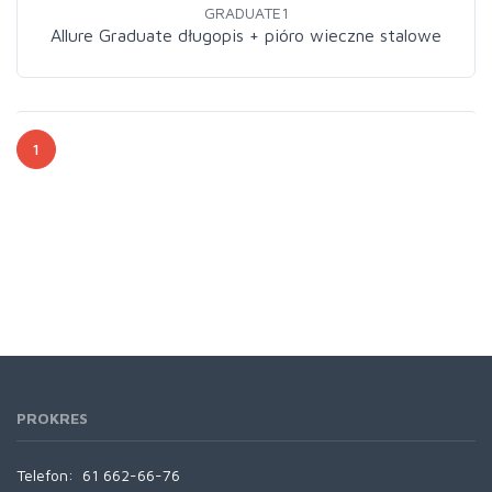
GRADUATE1
Allure Graduate długopis + pióro wieczne stalowe
1
PROKRES
Telefon:
61 662-66-76