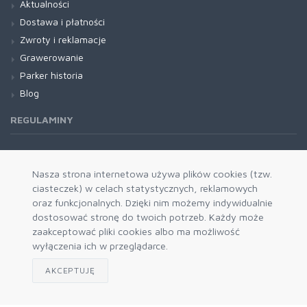
Aktualności
Dostawa i płatności
Zwroty i reklamacje
Grawerowanie
Parker historia
Blog
REGULAMINY
Regulamin RODO
Nasza strona internetowa używa plików cookies (tzw.
ciasteczek) w celach statystycznych, reklamowych
oraz funkcjonalnych. Dzięki nim możemy indywidualnie
dostosować stronę do twoich potrzeb. Każdy może
zaakceptować pliki cookies albo ma możliwość
wyłączenia ich w przeglądarce.
AKCEPTUJĘ
Zapisz się do naszego newslettera
Akceptuję politykę prywatności