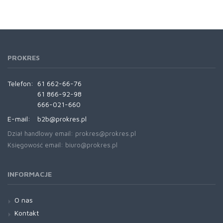
PROKRES
Telefon:
61 662-66-76
61 866-92-98
666-021-660
E-mail:
b2b@prokres.pl
Dział handlowy email: prokres@prokres.pl
Księgowość email: biuro@prokres.pl
INFORMACJE
O nas
Kontakt