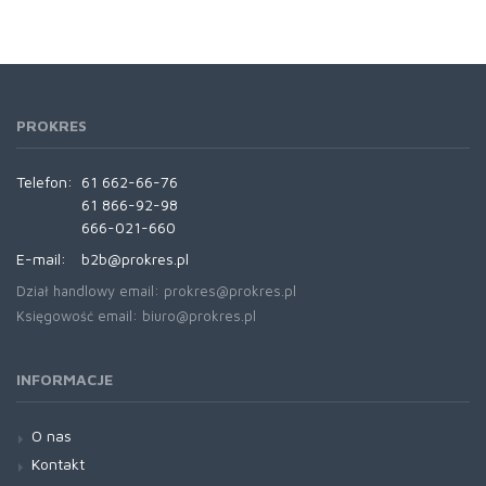
PROKRES
Telefon:
61 662-66-76
61 866-92-98
666-021-660
E-mail:
b2b@prokres.pl
Dział handlowy email: prokres@prokres.pl
Księgowość email: biuro@prokres.pl
INFORMACJE
O nas
Kontakt