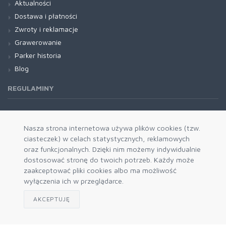
Aktualności
Dostawa i płatności
Zwroty i reklamacje
Grawerowanie
Parker historia
Blog
REGULAMINY
Regulamin RODO
Nasza strona internetowa używa plików cookies (tzw.
ciasteczek) w celach statystycznych, reklamowych
oraz funkcjonalnych. Dzięki nim możemy indywidualnie
dostosować stronę do twoich potrzeb. Każdy może
zaakceptować pliki cookies albo ma możliwość
wyłączenia ich w przeglądarce.
AKCEPTUJĘ
Zapisz się do naszego newslettera
Akceptuję politykę prywatności