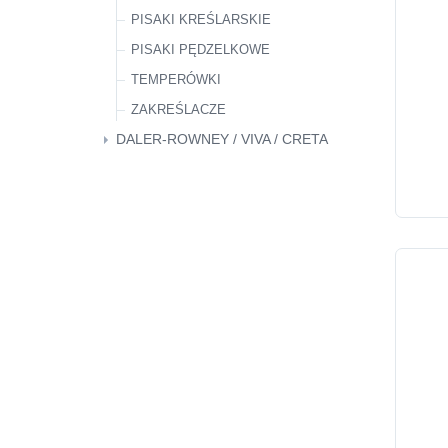
PISAKI KREŚLARSKIE
PISAKI PĘDZELKOWE
TEMPERÓWKI
ZAKREŚLACZE
DALER-ROWNEY / VIVA / CRETA
ZESTAWY FARB
ZESTAWY KALIGRAFIA
ZESTAWY PĘDZLI
ZESTAWY SZKICOWE