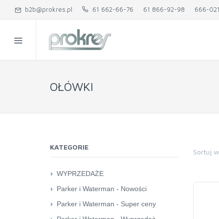
b2b@prokres.pl
61 662-66-76
61 866-92-98
666-02
OŁÓWKI
KATEGORIE
Sortuj 
WYPRZEDAŻE
karton kreatywny
Parker i Waterman - Nowości
pozostałe
Parker
Parker i Waterman - Super ceny
Quilling
Waterman
Parker