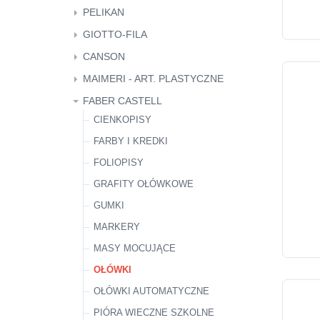
FOLIOPISY
PELIKAN
PIÓRA WIECZNE PARKER
GRAFITY
ATRAMENTY I NABOJE
GIOTTO-FILA
PIÓRA KULKOWE PARKER
GUMKI
FARBY
CANSON
OŁÓWKI PARKER
KLEJE
PISAKI
KALKI KREŚLARSKIE
MAIMERI - ART. PLASTYCZNE
KREDKI PASTELE
PAPIERY, KARTONY, BLOKI
FARBY AKRYLOWE
FABER CASTELL
MARKERY
FARBY KONTURÓWKI
CIENKOPISY
OŁÓWKI AUTOMATYCZNE
FARBY I KREDKI
PISAK - PĘDZELEK DO KALIGRAFI
FOLIOPISY
GRAFITY OŁÓWKOWE
GUMKI
MARKERY
MASY MOCUJĄCE
OŁÓWKI
OŁÓWKI AUTOMATYCZNE
PIÓRA WIECZNE SZKOLNE