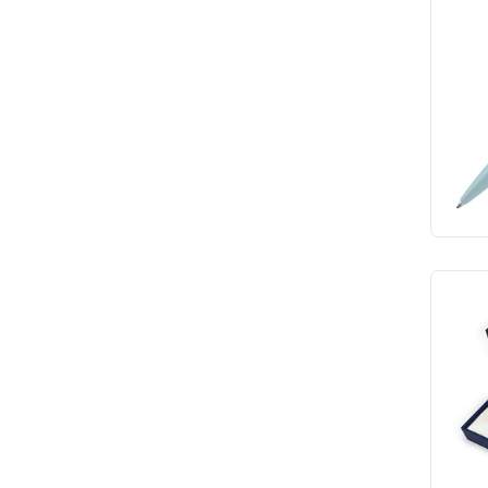
PISAKI KREŚLARSKIE
PISAKI PĘDZELKOWE
TEMPERÓWKI
ZAKREŚLACZE