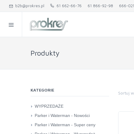
b2b@prokres.pl
61 662-66-76
61 866-92-98
666-02
Produkty
KATEGORIE
Sortuj 
WYPRZEDAŻE
karton kreatywny
Parker i Waterman - Nowości
pozostałe
Parker
Parker i Waterman - Super ceny
Quilling
Waterman
Parker