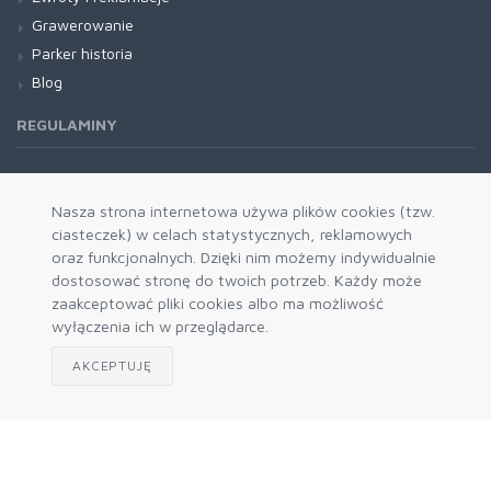
Grawerowanie
Parker historia
Blog
REGULAMINY
Regulamin RODO
Nasza strona internetowa używa plików cookies (tzw.
ciasteczek) w celach statystycznych, reklamowych
oraz funkcjonalnych. Dzięki nim możemy indywidualnie
dostosować stronę do twoich potrzeb. Każdy może
zaakceptować pliki cookies albo ma możliwość
wyłączenia ich w przeglądarce.
AKCEPTUJĘ
Zapisz się do naszego newslettera
Akceptuję politykę prywatności
© 2026 Prokres - autoryzowany dystrybutor Parker i Waterman