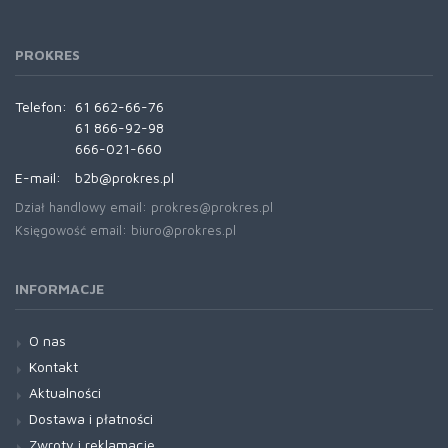
PROKRES
Telefon:
61 662-66-76
61 866-92-98
666-021-660
E-mail:
b2b@prokres.pl
Dział handlowy email: prokres@prokres.pl
Księgowość email: biuro@prokres.pl
INFORMACJE
O nas
Kontakt
Aktualności
Dostawa i płatności
Zwroty i reklamacje