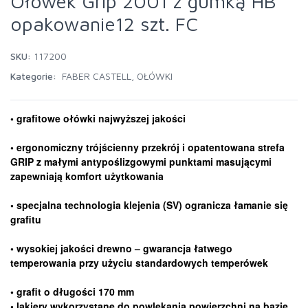
Ołówek Grip 2001 z gumką HB
opakowanie12 szt. FC
SKU:
117200
Kategorie:
FABER CASTELL
,
OŁÓWKI
• grafitowe ołówki najwyższej jakości
• ergonomiczny trójścienny przekrój i opatentowana strefa
GRIP z małymi antypoślizgowymi punktami masującymi
zapewniają komfort użytkowania
• specjalna technologia klejenia (SV) ogranicza łamanie się
grafitu
• wysokiej jakości drewno – gwarancja łatwego
temperowania przy użyciu standardowych temperówek
• grafit o długości 170 mm
• lakiery wykorzystane do powlekania powierzchni na bazie