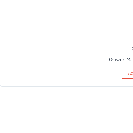
Ołó
SZ