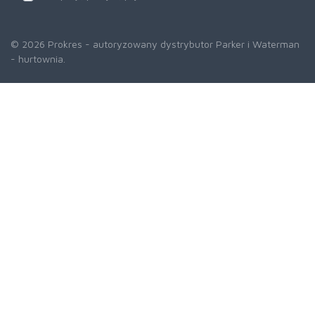
© 2026 Prokres - autoryzowany dystrybutor Parker i Waterman
- hurtownia.