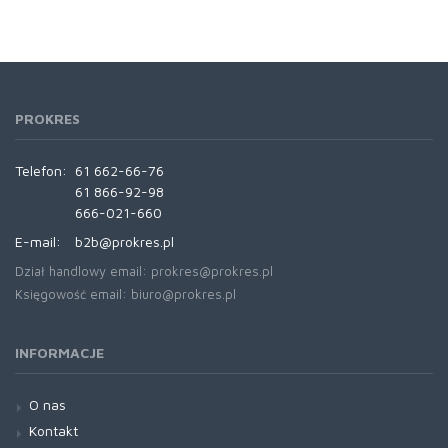
PROKRES
Telefon:
61 662-66-76
61 866-92-98
666-021-660
E-mail:
b2b@prokres.pl
Dział handlowy email: prokres@prokres.pl
Księgowość email: biuro@prokres.pl
INFORMACJE
O nas
Kontakt