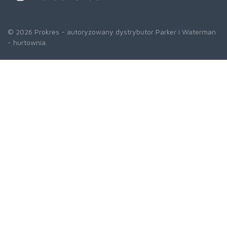
© 2026 Prokres - autoryzowany dystrybutor Parker i Waterman
- hurtownia.