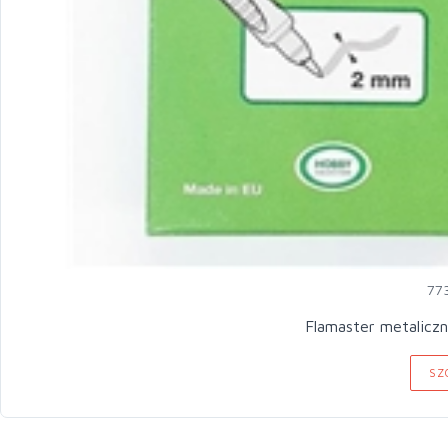
77
Flamaster metalicz
SZ