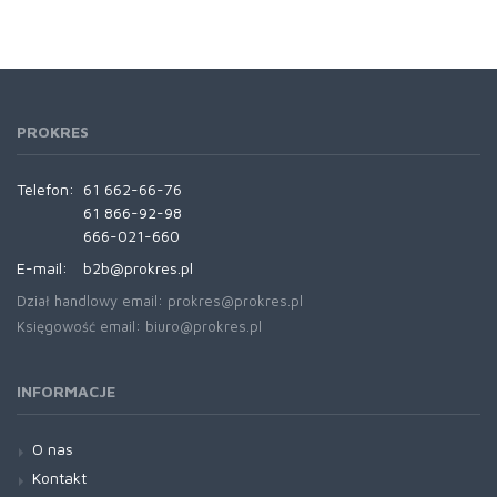
PROKRES
Telefon:
61 662-66-76
61 866-92-98
666-021-660
E-mail:
b2b@prokres.pl
Dział handlowy email: prokres@prokres.pl
Księgowość email: biuro@prokres.pl
INFORMACJE
O nas
Kontakt