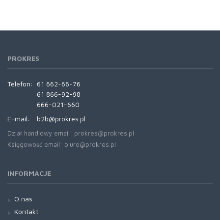
PROKRES
Telefon:
61 662-66-76
61 866-92-98
666-021-660
E-mail:
b2b@prokres.pl
Dział handlowy email: prokres@prokres.pl
Księgowość email: biuro@prokres.pl
INFORMACJE
O nas
Kontakt