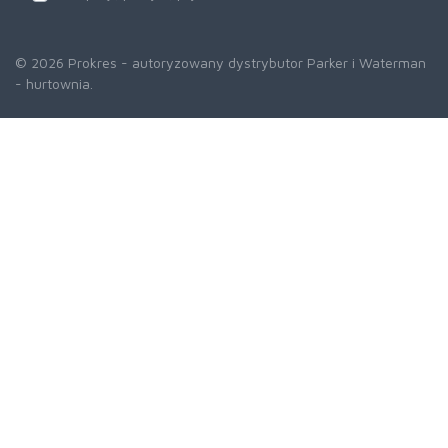
© 2026 Prokres - autoryzowany dystrybutor Parker i Waterman
- hurtownia.