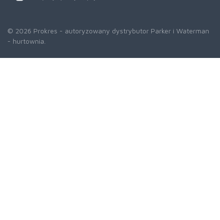
© 2026 Prokres - autoryzowany dystrybutor Parker i Waterman
- hurtownia.