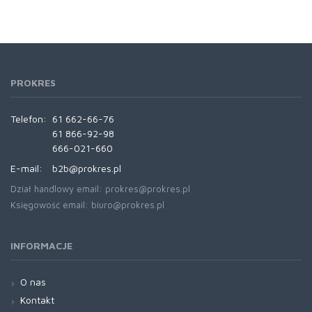
PROKRES
Telefon:
61 662-66-76
61 866-92-98
666-021-660
E-mail:
b2b@prokres.pl
Dział handlowy email: prokres@prokres.pl
Księgowość email: biuro@prokres.pl
INFORMACJE
O nas
Kontakt