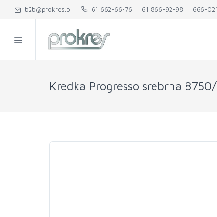
b2b@prokres.pl
61 662-66-76
61 866-92-98
666-02
Kredka Progresso srebrna 8750