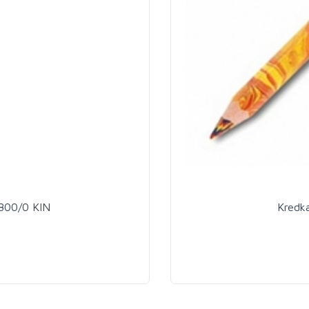
Blender do kredek Polycolor 3800/0 KIN
Kredk