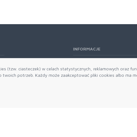
INFORMACJE
O nas
es (tzw. ciasteczek) w celach statystycznych, reklamowych oraz funk
Kontakt
twoich potrzeb. Każdy może zaakceptować pliki cookies albo ma mo
Aktualności
Dostawa i płatności
Zwroty i reklamacje
Grawerowanie
Parker historia
Blog