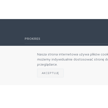
PROKRES
Telefon:
61 662-66-76
Nasza strona internetowa używa plików cooki
61 866-92-98
możemy indywidualnie dostosować stronę do 
666-021-660
przeglądarce.
E-mail:
b2b@prokres.pl
AKCEPTUJĘ
Dział handlowy email: prokres@prokres.pl
Księgowość email: biuro@prokres.pl