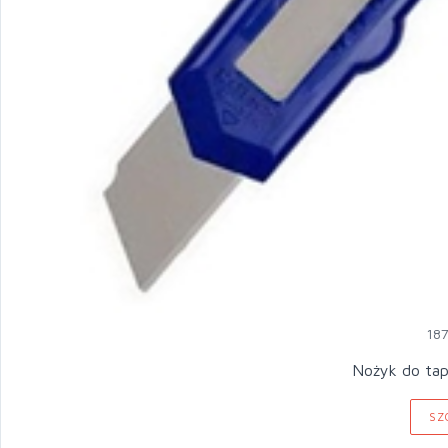
18
Nożyk do ta
SZ