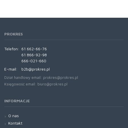
PROKRES
Telefon:
61 662-66-76
61 866-92-98
666-021-660
E-mail:
b2b@prokres.pl
Dział handlowy email: prokres@prokres.pl
Księgowość email: biuro@prokres.pl
INFORMACJE
O nas
Kontakt