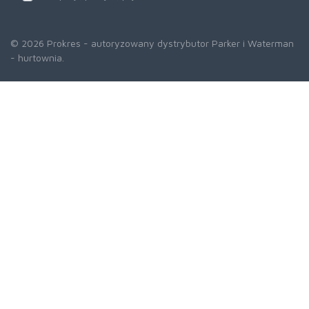
© 2026 Prokres - autoryzowany dystrybutor Parker i Waterman
- hurtownia.