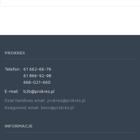
PROKRES
Telefon:
61 662-66-76
61 866-92-98
666-021-660
E-mail:
b2b@prokres.pl
Dział handlowy email: prokres@prokres.pl
Księgowość email: biuro@prokres.pl
INFORMACJE