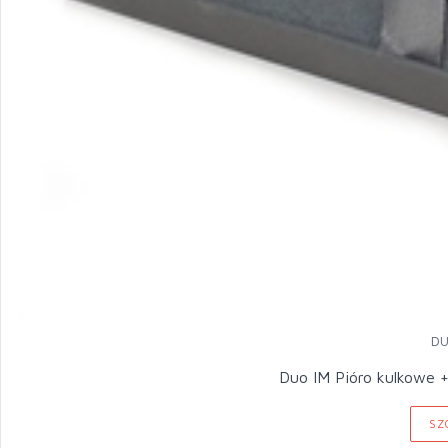
DU
Duo IM Pióro kulkowe +
SZ