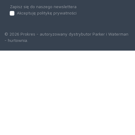
Zapisz się do naszego newslettera
Akceptuję politykę prywatności
© 2026 Prokres - autoryzowany dystrybutor Parker i Waterman
- hurtownia.