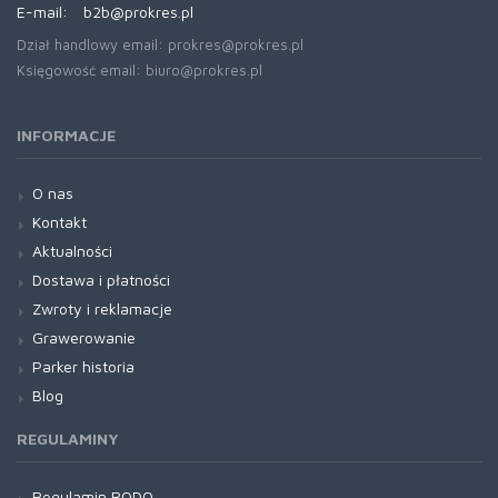
E-mail:
b2b@prokres.pl
Dział handlowy email: prokres@prokres.pl
Księgowość email: biuro@prokres.pl
INFORMACJE
O nas
Kontakt
Aktualności
Dostawa i płatności
Zwroty i reklamacje
Grawerowanie
Parker historia
Blog
REGULAMINY
Regulamin RODO