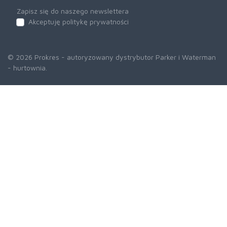
Zapisz się do naszego newslettera
Akceptuję politykę prywatności
© 2026 Prokres - autoryzowany dystrybutor Parker i Waterman
- hurtownia.