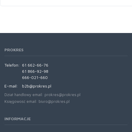
PROKRES
Telefon:
61 662-66-76
61 866-92-98
666-021-660
E-mail:
b2b@prokres.pl
Dział handlowy email: prokres@prokres.pl
Księgowość email: biuro@prokres.pl
INFORMACJE