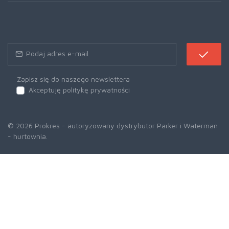
Zapisz się do naszego newslettera
Akceptuję politykę prywatności
© 2026 Prokres - autoryzowany dystrybutor Parker i Waterman
- hurtownia.