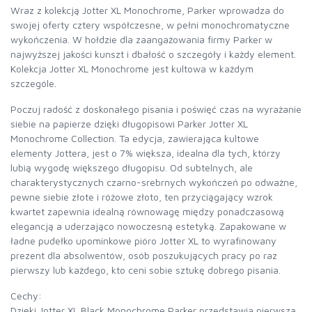
Wraz z kolekcją Jotter XL Monochrome, Parker wprowadza do
swojej oferty cztery współczesne, w pełni monochromatyczne
wykończenia. W hołdzie dla zaangażowania firmy Parker w
najwyższej jakości kunszt i dbałość o szczegóły i każdy element.
Kolekcja Jotter XL Monochrome jest kultowa w każdym
szczególe.
Poczuj radość z doskonałego pisania i poświęć czas na wyrażanie
siebie na papierze dzięki długopisowi Parker Jotter XL
Monochrome Collection. Ta edycja, zawierająca kultowe
elementy Jottera, jest o 7% większa, idealna dla tych, którzy
lubią wygodę większego długopisu. Od subtelnych, ale
charakterystycznych czarno-srebrnych wykończeń po odważne,
pewne siebie złote i różowe złoto, ten przyciągający wzrok
kwartet zapewnia idealną równowagę między ponadczasową
elegancją a uderzająco nowoczesną estetyką. Zapakowane w
ładne pudełko upominkowe pióro Jotter XL to wyrafinowany
prezent dla absolwentów, osób poszukujących pracy po raz
pierwszy lub każdego, kto ceni sobie sztukę dobrego pisania.
Cechy:
Dzięki Jotter XL Black Monochrome Parker przedstawia pierwszą