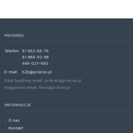
PROKRES
Telefon:
61 662-66-76
61 866-92-98
666-021-660
E-mail:
b2b@prokres.pl
Dział handlowy email: prokres@prokres.pl
Księgowość email: biuro@prokres.pl
INFORMACJE
O nas
Kontakt