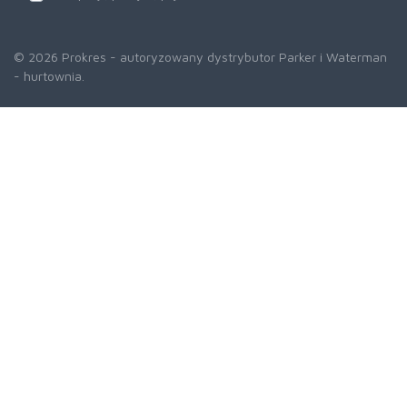
© 2026 Prokres - autoryzowany dystrybutor Parker i Waterman
- hurtownia.