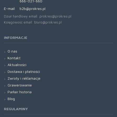
666-021-660
E-mail:
b2b@prokres.pl
Dział handlowy email: prokres@prokres.pl
Księgowość email: biuro@prokres.pl
INFORMACJE
O nas
Kontakt
Aktualności
Dostawa i płatności
Zwroty i reklamacje
Grawerowanie
Parker historia
Blog
REGULAMINY