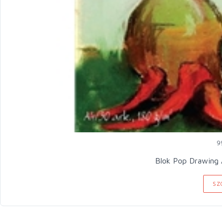
9
Blok Pop Drawing 
SZ