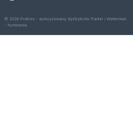
© 2026 Prokres - autoryzowany dystrybutor Parker i Waterman
- hurtownia.