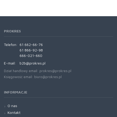
PROKRES
Telefon:
61 662-66-76
61 866-92-98
666-021-660
E-mail:
b2b@prokres.pl
Dział handlowy email: prokres@prokres.pl
Księgowość email: biuro@prokres.pl
INFORMACJE
O nas
Kontakt